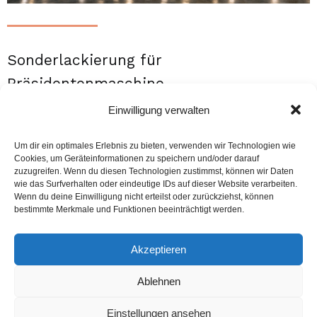
Sonderlackierung für
Präsidentenmaschine
Februar 3, 2026
Einwilligung verwalten
Die TerraFly erstellt Sonderlackierungen für ausgesuchte
Maschinen-Als erstes den A320 von unserem
Um dir ein optimales Erlebnis zu bieten, verwenden wir Technologien wie
Präsidenten/CEO für offizielle Dienstreisen
Cookies, um Geräteinformationen zu speichern und/oder darauf
zuzugreifen. Wenn du diesen Technologien zustimmst, können wir Daten
Weiterlesen...
wie das Surfverhalten oder eindeutige IDs auf dieser Website verarbeiten.
Wenn du deine Einwilligung nicht erteilst oder zurückziehst, können
bestimmte Merkmale und Funktionen beeinträchtigt werden.
Akzeptieren
Impressum
Ablehnen
Datenschutzerklärung
Einstellungen ansehen